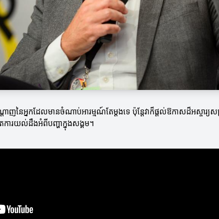
ញនៃអ្នកដែលមានចំណាប់អារម្មណ៍តែម្តងទេ ប៉ុន្តែវាក៏ផ្តល់ឱកាសដ៏អស្ចារ្យសម្រាប
តការយល់ដឹងអំពីបញ្ហាក្នុងសង្គម។