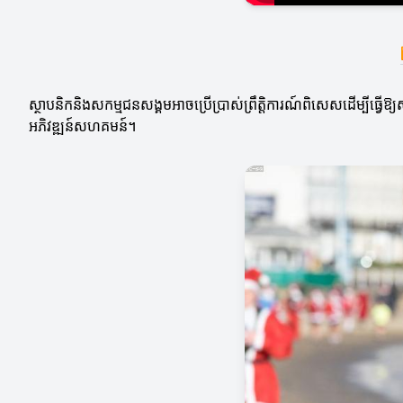
ស្ថាបនិកនិងសកម្មជនសង្គមអាចប្រើប្រាស់ព្រឹត្តិការណ៍ពិសេសដើម្បីធ្វ
អភិវឌ្ឍន៍សហគមន៍។