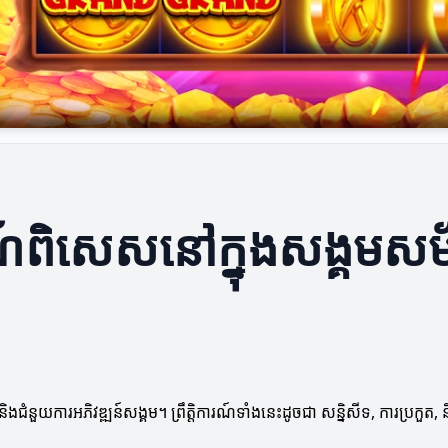
ារណ៍ពិសេសនៅក្នុងសង្គមសម័
ិងជំនួយការអភិវឌ្ឍន៍សង្គម។ ព្រឹត្តិការណ៍ទាំងនេះដូចជា សន្និសីទ, ការប្រកួត, 