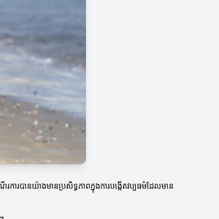
ំណើរការបានយ៉ាងមានប្រសិទ្ធភាពក្នុងការបង្កើតវប្បធម៌ដែលមាន
ម។