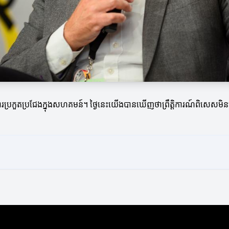
ការប្រកួតប្រជែងក្នុងសហគមន៍។ ថ្ងៃនេះយើងបានឃើញថាព្រឹត្តិការណ៍ពិសេសមិនត្រ