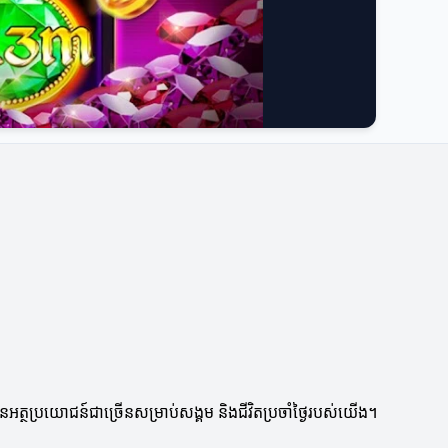
ចមានអត្ថប្រយោជន៍ជាច្រើនសម្រាប់សង្គម និងជីវិតប្រចាំថ្ងៃរបស់យើង។