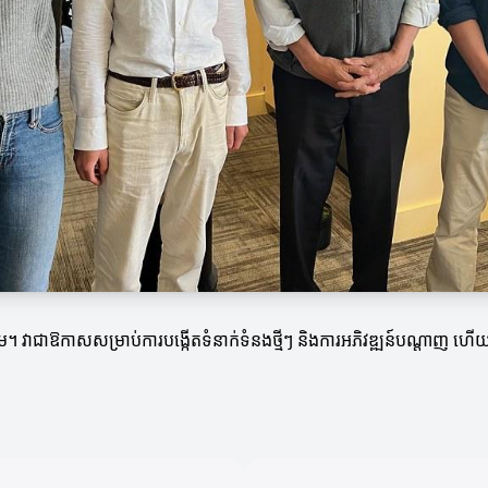
ម។ វាជាឱកាសសម្រាប់ការបង្កើតទំនាក់ទំនងថ្មីៗ និងការអភិវឌ្ឍន៍បណ្តាញ ហ