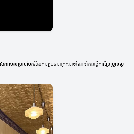
និងឱកាសសម្រាប់ចែករំលែកអត្ថបទអាក្រក់អាចណែនាំការធ្វើការប្រែប្រួលល្អ