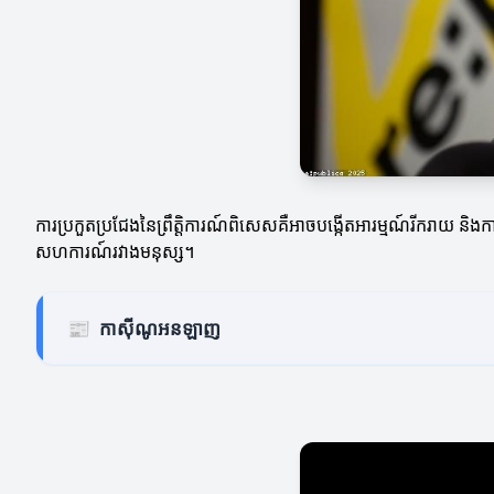
ការប្រកួតប្រជែងនៃព្រឹត្តិការណ៍ពិសេសគឺអាចបង្កើតអារម្មណ៍រីករាយ និង
សហការណ៍រវាងមនុស្ស។
📰
កាស៊ីណូអនឡាញ