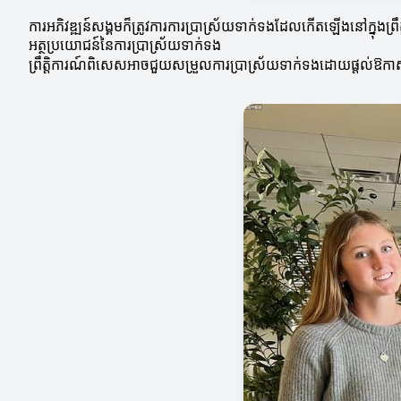
ការអភិវឌ្ឍន៍សង្គមក៏ត្រូវការការប្រាស្រ័យទាក់ទងដែលកើតឡើងនៅក្នុងព្រឹ
អត្ថប្រយោជន៍នៃការប្រាស្រ័យទាក់ទង
ព្រឹត្តិការណ៍ពិសេសអាចជួយសម្រួលការប្រាស្រ័យទាក់ទងដោយផ្តល់ឱកាសដល់