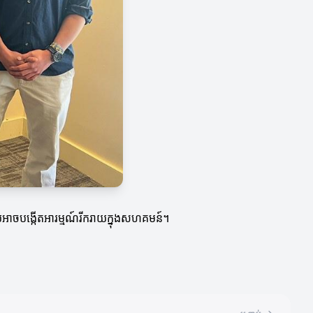
ើយអាចបង្កើតអារម្មណ៍រីករាយក្នុងសហគមន៍។