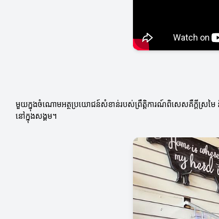
មួយក្នុងចំណោមអត្ថប្រយោជន៍សំខាន់របស់ព្រឹត្តិការណ៍ពិសេសគឺក្តីស្រមៃ
នៅក្នុងសង្គម។