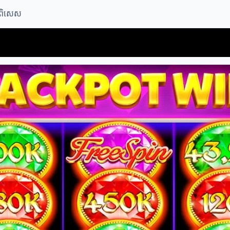
ណ៍ពិសេស