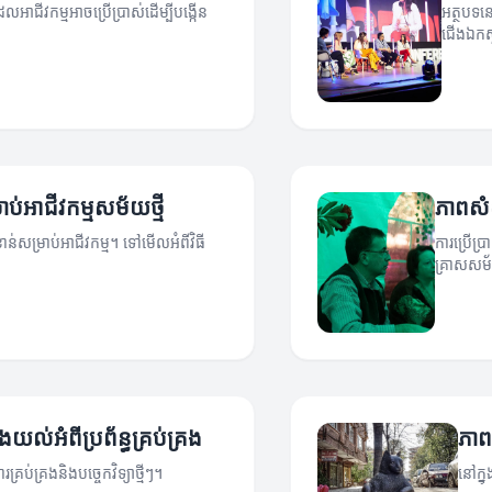
អាជីវកម្មអាចប្រើប្រាស់ដើម្បីបង្កើន
អត្ថបទនេ
ជើងឯកស្
ប់អាជីវកម្មសម័យថ្មី
ភាពសំខ
ខាន់សម្រាប់អាជីវកម្ម។ ទៅមើលអំពីវិធី
ការប្រើប្
គ្រាសសម័
ងយល់អំពីប្រព័ន្ធគ្រប់គ្រង
ភាព
រគ្រប់គ្រងនិងបច្ចេកវិទ្យាថ្មីៗ។
នៅក្ន