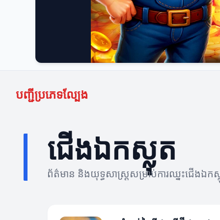
បញ្ជីប្រភេទល្បែង
ជើងឯកស្លុត
ព័ត៌មាន និងយុទ្ធសាស្ត្រសម្រាប់ការឈ្នះជើងឯ