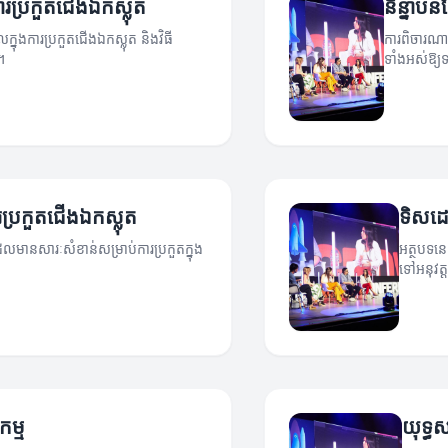
ការប្រកួតជើងឯកស្លុត
និន្នាបន
លក្នុងការប្រកួតជើងឯកស្លុត និងវិធី
ការពិចារណាន
។
ទាំងអស់ឱ្
ការប្រកួតជើងឯកស្លុត
ទិសដៅថ
ដែលមានសារៈសំខាន់សម្រាប់ការប្រកួតក្នុង
អត្ថបទនេ
ទៅអនុវត្
ម្ម
យុទ្ធ