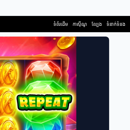
ទំព័រដើម
កាស៊ីណូ
ល្បែង
ទំនាក់ទំនង