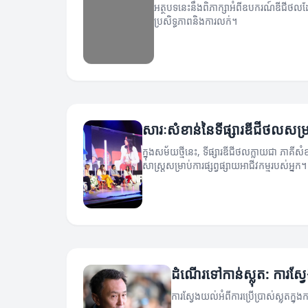
អត្ថបទនេះនឹងពិភាក្សាអំពីឧបករណ៍ឌីជីថលដែល
ប្រសិទ្ធភាពនិងការលក់។
សារៈសំខាន់នៃទីផ្សារឌីជីថលសម្រា
ក្នុងសម័យថ្មីនេះ, ទីផ្សារឌីជីថលក្លាយជា ភាគីសំ
សាស្ត្រសម្រាប់ការផ្សព្វផ្សាយអាជីវកម្មរបស់អ្នក។
ដំណើរទៅកាន់ស្លុត: ការស្វែ
ការស្វែងយល់អំពីការប្រើប្រាស់ស្លុតក្នុងកា