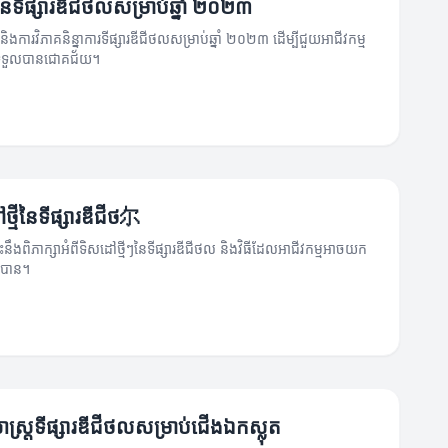
នៃទីផ្សារឌីជីថលសម្រាប់ឆ្នាំ ២០២៣
ិងការវិភាគនិន្នាការទីផ្សារឌីជីថលសម្រាប់ឆ្នាំ ២០២៣ ដើម្បីជួយអាជីវកម្ម
យទទួលបានជោគជ័យ។
្មីនៃទីផ្សារឌីជីថ尔
ះនឹងពិភាក្សាអំពីទិសដៅថ្មីៗនៃទីផ្សារឌីជីថល និងវិធីដែលអាជីវកម្មអាចយក
តបាន។
សាស្ត្រទីផ្សារឌីជីថលសម្រាប់ជើងឯកស្លុត