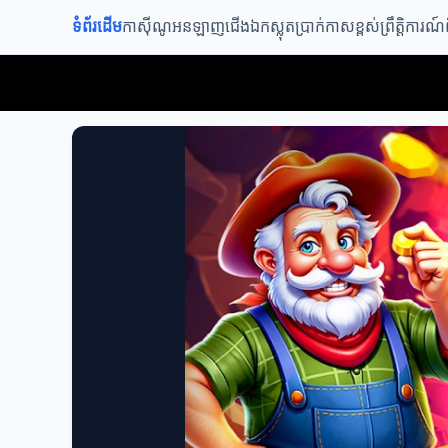
ទំព័រដើម
កាស៊ីណូអនឡាញ
ជើងឯកស្លុត
ប្រាក់កាសខ្ពស់
ព្រឹត្តិការ
កាស៊ីណូអនឡាញ VVIP – Slot Jackpot