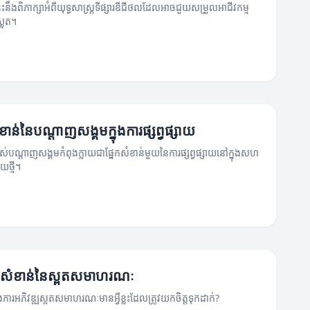
ះនឹងពិភាក្សាអំពីយុទ្ធសាស្ត្រទីផ្សារឌីជីថលដែលអាចជួយសម្រួលអាជីវកម្ម
លុត។
ាន់នៃបណ្តាញសង្គមក្នុងការផ្សព្វផ្សាយ
រាស់បណ្តាញសង្គមកំពុងក្លាយជាផ្នែកសំខាន់មួយនៃការផ្សព្វផ្សាយនៅក្នុងសហ
យថ្មី។
សំខាន់នៃស្ពតសមាហរណៈ
ុងការអភិវឌ្ឍស្ពតសមាហរណៈមានអ្វីខ្លះដែលត្រូវយកចិត្តទុកដាក់?