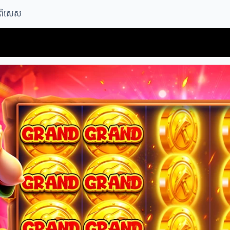
ណ៍ពិសេស