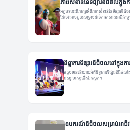
ភាពសំខាន់នៃទីផ្សារឌីជីថលក្នុង
អត្ថបទនេះពិភាក្សាអំពីភាពសំខាន់នៃទីផ្សារឌីជីថ
ដែលវាអាចជួយសម្រួលដល់ការកសាងអាជីវកម្ម
និន្នាការទីផ្សារឌីជីថលនៅក្នុង
អត្ថបទនេះនិយាយអំពីនិន្នាការទីផ្សារឌីជីថល
ឧស្សាហកម្មជើងឯកស្លុត។
ឧបករណ៍ឌីជីថលសម្រាប់អាជីវក