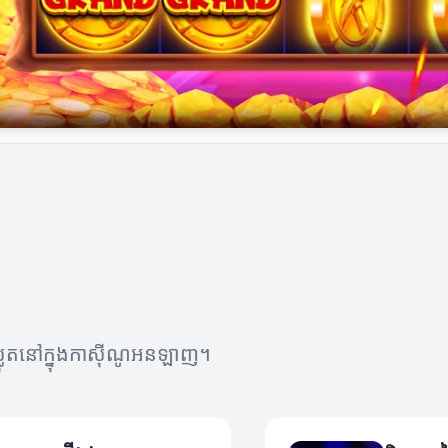
កស្លុតនៅក្នុងកាស៊ីណូអនឡាញ។