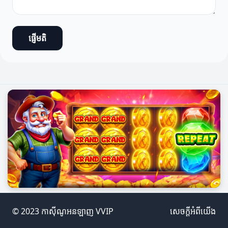
ផ្ញើមតិ
© 2023 កាស៊ីណូអនឡាញ VVIP
សេចក្តីអំពីយើង