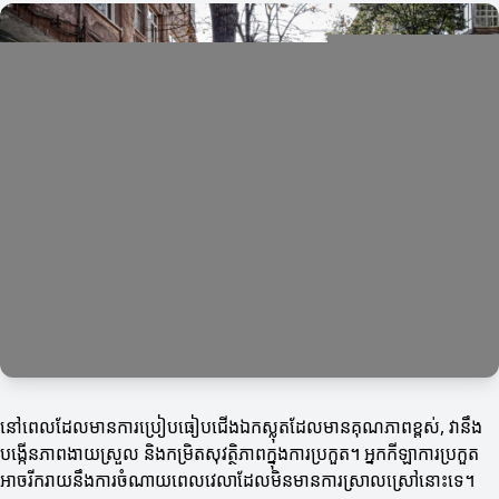
នៅពេលដែលមានការប្រៀបធៀបជើងឯកស្លុតដែលមានគុណភាពខ្ពស់, វានឹង
បង្កើនភាពងាយស្រួល និងកម្រិតសុវត្ថិភាពក្នុងការប្រកួត។ អ្នកកីឡាការប្រកួត
អាចរីករាយនឹងការចំណាយពេលវេលាដែលមិនមានការស្រាលស្រៅនោះទេ។