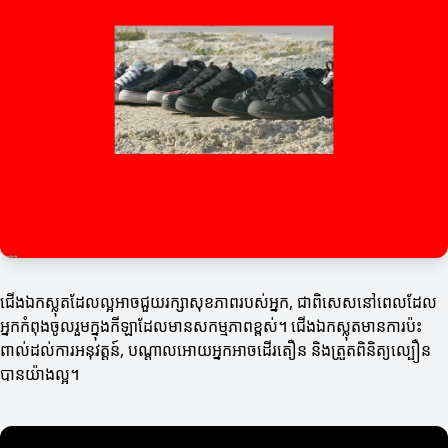
ជើងឯកស្លុតដែលល្អអាចជួយរក្សាសុខភាពរបស់អ្នក, ជាពិសេសនៅពេលដែល
អ្នកកំពុងចូលរួមក្នុងកីឡាដែលមានសកម្មភាពខ្ពស់។ ជើងឯកស្លុតមានការប៉ះ
ពាល់ដល់ការអនុវត្តន៍, បណ្តាលអោយអ្នកអាចដើរតឿន និងត្រួតពិនិត្យល្បឿន
បានយ៉ាងល្អ។