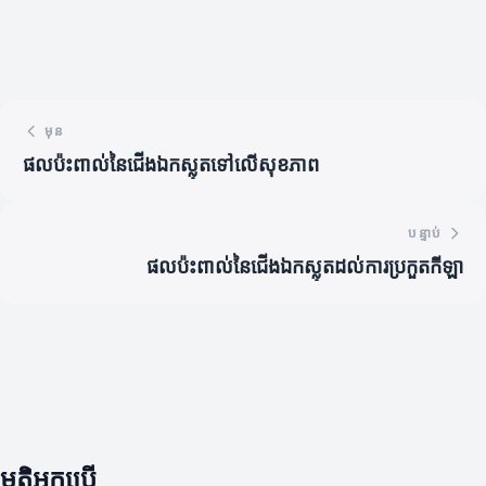
មុន
ផលប៉ះពាល់នៃជើងឯកស្លុតទៅលើសុខភាព
បន្ទាប់
ផលប៉ះពាល់នៃជើងឯកស្លុតដល់ការប្រកួតកីឡា
មតិអ្នកប្រើ