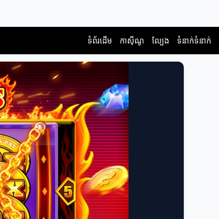
ទំព័រដើម
កាស៊ីណូ
ល្បែង
ទំនាក់ទំនាក់