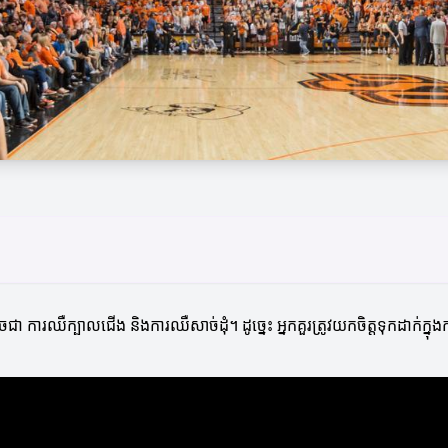
ូចជា ការឈឺក្បាលជើង និងការឈឺសាច់ដុំ។ ដូច្នេះ អ្នកគួរត្រូវយកចិត្តទុកដ