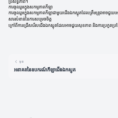
ប្រសិទ្ធភាព។
ការចូលរួមក្នុងសកម្មភាពកីឡា
ការចូលរួមក្នុងសកម្មភាពកីឡាជាមួយជើងឯកស្លុតដែលត្រឹមត្រូវអាចជួយអោ
សារសំខាន់នៃការសម្រេចចិត្ត
ក្រៅពីការជ្រើសរើសជើងឯកស្លុតដែលអាចជួយសុខភាព និងការប្រកួតប្រជែង អ្ន
មុន
អនាគតនៃឧបករណ៍កីឡាជើងឯកស្លុត