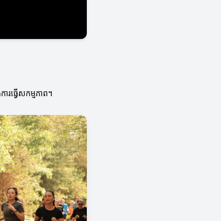
ការធ្វើសកម្មភាព។