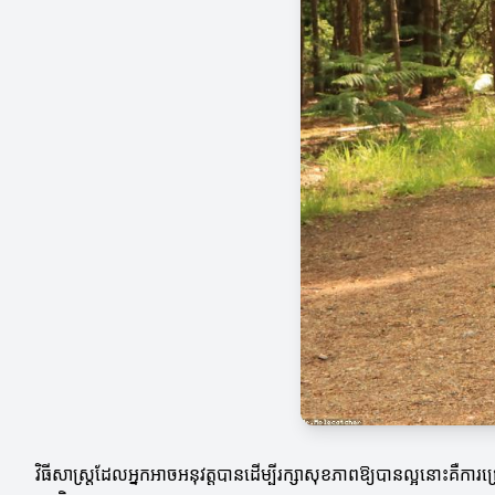
វិធីសាស្ត្រដែលអ្នកអាចអនុវត្តបានដើម្បីរក្សាសុខភាពឱ្យបានល្អនោះ