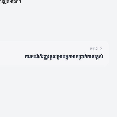
ិវឌ្ឍន៍អាជីព។
បន្ទាប់
ការអប់រំហិរញ្ញវត្ថុសម្រាប់អ្នកមានប្រាក់កាសខ្ពស់