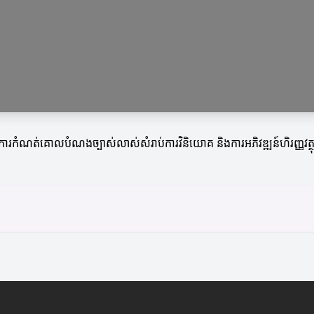
ឺការកំណត់គោលបំណងច្បាស់លាស់សំរាប់ការវិនិយោគ និងការអភិវឌ្ឍន៍ហិរញ្ញវត្ថ