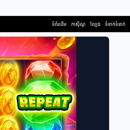
ទំព័រដើម
កាស៊ីណូ
ល្បែង
ទំនាក់ទំនាក់