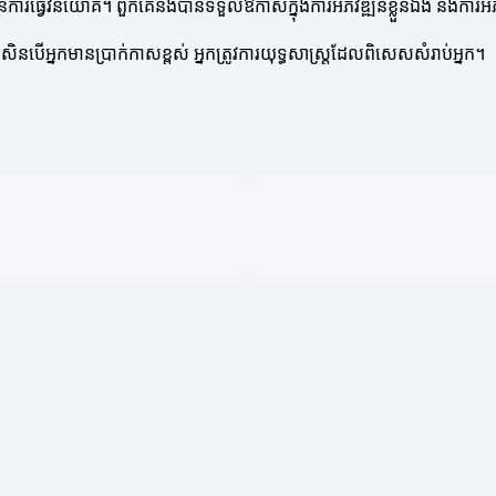
ការធ្វើវិនិយោគ។ ពួកគេនឹងបានទទួលឱកាសក្នុងការអភិវឌ្ឍន៍ខ្លួនឯង និងការអភ
ប្រសិនបើអ្នកមានប្រាក់កាសខ្ពស់ អ្នកត្រូវការយុទ្ធសាស្ត្រដែលពិសេសសំរាប់អ្នក។