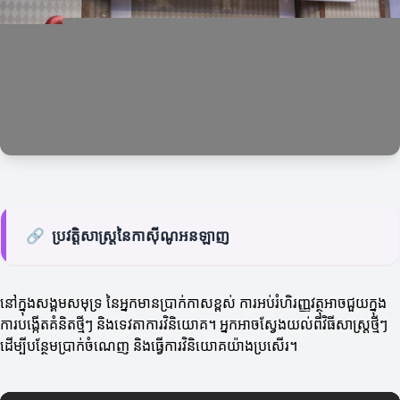
🔗
ប្រវត្តិសាស្ត្រនៃកាស៊ីណូអនឡាញ
នៅក្នុងសង្គមសមុទ្រ នៃអ្នកមានប្រាក់កាសខ្ពស់ ការអប់រំហិរញ្ញវត្ថុអាចជួយក្នុង
ការបង្កើតគំនិតថ្មីៗ និងទេវតាការវិនិយោគ។ អ្នកអាចស្វែងយល់ពីវិធីសាស្រ្តថ្មីៗ
ដើម្បីបន្ថែមប្រាក់ចំណេញ និងធ្វើការវិនិយោគយ៉ាងប្រសើរ។