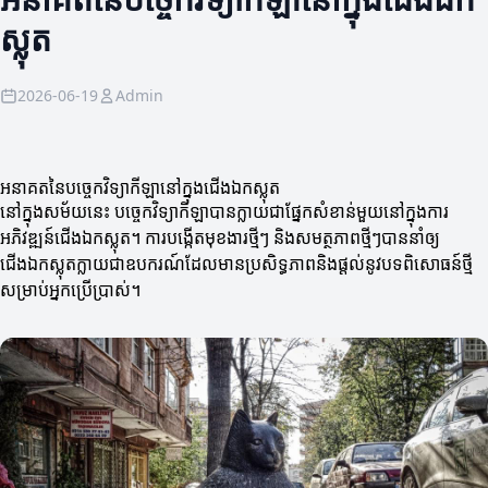
ស្លុត
2026-06-19
Admin
អនាគតនៃបច្ចេកវិទ្យាកីឡានៅក្នុងជើងឯកស្លុត
នៅក្នុងសម័យនេះ បច្ចេកវិទ្យាកីឡាបានក្លាយជាផ្នែកសំខាន់មួយនៅក្នុងការ
អភិវឌ្ឍន៍ជើងឯកស្លុត។ ការបង្កើតមុខងារថ្មីៗ និងសមត្ថភាពថ្មីៗបាននាំឲ្យ
ជើងឯកស្លុតក្លាយជាឧបករណ៍ដែលមានប្រសិទ្ធភាពនិងផ្តល់នូវបទពិសោធន៍ថ្មី
សម្រាប់អ្នកប្រើប្រាស់។