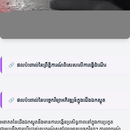
🔗
ផលប៉ះពាល់នៃព្រឹត្តិការណ៍ពិសេសលើការធ្វើដំណើរ
🔗
ផលប៉ះពាល់នៃបច្ចេកវិទ្យាអភិវឌ្ឍន៍ក្នុងជើងឯកស្លុត
អនាគតនៃជើងឯកស្លុតនឹងមានការបង្កើនប្រសិទ្ធភាពនៅក្នុងការប្រកួត
ជាមួយនឹងការប្រើប្រាស់ឧបករណ៍ស្លុតដែលមានបច្ចេកវិទ្យា។ ការព្យាករណ៍