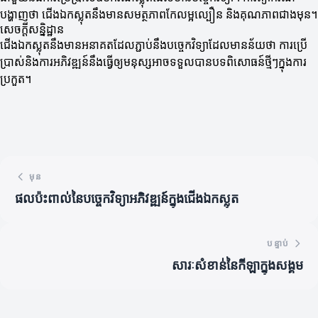
បង្ហាញថា ជើងឯកស្លុតនឹងមានសមត្ថភាពកែលម្អល្បឿន និងគុណភាពជាងមុន។
សេចក្តីសន្និដ្ឋាន
ជើងឯកស្លុតនឹងមានអនាគតដែលភ្ជាប់នឹងបច្ចេកវិទ្យាដែលមានន័យថា ការប្រើ
ប្រាស់និងការអភិវឌ្ឍន៍នឹងធ្វើឲ្យមនុស្សអាចទទួលបានបទពិសោធន៍ថ្មីៗក្នុងការ
ប្រកួត។
មុន
ផលប៉ះពាល់នៃបច្ចេកវិទ្យាអភិវឌ្ឍន៍ក្នុងជើងឯកស្លុត
បន្ទាប់
សារៈសំខាន់នៃកីឡាក្នុងសង្គម