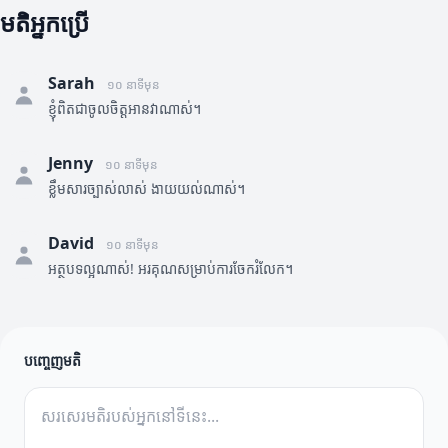
មតិអ្នកប្រើ
Sarah
១០ នាទីមុន
ខ្ញុំពិតជាចូលចិត្តអានវាណាស់។
Jenny
១០ នាទីមុន
ខ្លឹមសារច្បាស់លាស់ ងាយយល់ណាស់។
David
១០ នាទីមុន
អត្ថបទល្អណាស់! អរគុណសម្រាប់ការចែករំលែក។
បញ្ចេញមតិ