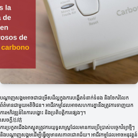
បណ្តាញសង្គមអាចជាជម្រើសដ៏ល្អក្នុងការបង្កើតទំនាក់ទំនង និងចែករំលែក
ព័ត៌មានជាមួយអតិថិជន។ អាជីវកម្មដែលអាចសហការគ្នានឹងត្រូវការទាញយក
ការអភិវឌ្ឍន៍នៃការបង្ហោះ និងប្រតិបត្តិការផ្សេងៗ។
សេចក្តី总结
ការប្រកួតជើងឯកស្លុតត្រូវការយុទ្ធសាស្ត្រដែលមានការប្រើប្រាស់បច្ចេកវិទ្យាថ្មីៗ
និងបណ្តាញសង្គមដើម្បីធ្វើឲ្យមានសភាពជោគជ័យ។ អាជីវកម្មដែលអាចអនុវត្តន៍