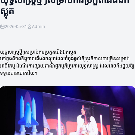
ស្លុត
2026-05-31
Admin
យុទ្ធសាស្ត្រថ្មីៗសម្រាប់ការប្រកួតជើងឯកស្លុត
នៅក្នុងពិភពទិដ្ឋភាពជើងឯកស្លុតដែលកំពុងផ្តល់ឱ្យនូវឱកាសជាច្រើនសម្រាប់
អាជីវកម្ម ដំណើរការផ្សាយពាណិជ្ជកម្មក៏ត្រូវការយុទ្ធសាស្ត្រ ដែលអាចនឹងជួយឱ្យ
ទទួលបានជោគជ័យ។