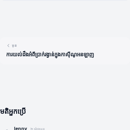
មុន
ការយល់ដឹងអំពីប្រាក់រង្វាន់ក្នុងកាស៊ីណូអនឡាញ
មតិអ្នកប្រើ
Jenny
២ ម៉ោងមុន