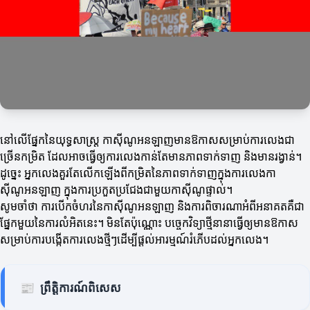
នៅលើផ្នែកនៃយុទ្ធសាស្ត្រ កាស៊ីណូអនឡាញមានឱកាសសម្រាប់ការលេងជា
ច្រើនកម្រិត ដែលអាចធ្វើឲ្យការលេងកាន់តែមានភាពទាក់ទាញ និងមានរង្វាន់។
ដូច្នេះ អ្នកលេងគួរតែលើកឡើងពីកម្រិតនៃភាពទាក់ទាញក្នុងការលេងកា
ស៊ីណូអនឡាញ ក្នុងការប្រកួតប្រជែងជាមួយកាស៊ីណូផ្ទាល់។
សូមចាំថា ការបើកចំហរនៃកាស៊ីណូអនឡាញ និងការពិចារណាអំពីអនាគតគឺជា
ផ្នែកមួយនៃការលំអិតនេះ។ មិនតែប៉ុណ្ណោះ បច្ចេកវិទ្យាថ្មីនានាធ្វើឲ្យមានឱកាស
សម្រាប់ការបង្កើតការលេងថ្មីៗដើម្បីផ្តល់អារម្មណ៍រំភើបដល់អ្នកលេង។
📰
ព្រឹត្តិការណ៍ពិសេស