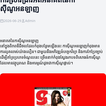
ស៊ីណូអនឡាញ
2026-06-29
Admin
អនាគតនៃកាស៊ីណូអនឡាញ
នៅក្នុងពិភពឌីជីថលដែលកំពុងបន្ថែមឡើង​នេះ កាស៊ីណូអនឡាញកំពុងមាន
ការលូតលាស់យ៉ាងលឿន។ ជាមួយនឹងអភិវឌ្ឍន៍បច្ចេកវិទ្យា និងការកែប្រែច្បាប់
ដើម្បីគាំទ្រប្រភេទចំណូលនេះ ច្រើននាក់កំពុងស្វែងរកបទពិសោធន៍កាស៊ីណូ
ដែលមានវត្ថុបុរាណ និងអារម្មណ៍ដូចជាកាស៊ីណូផ្ទាល់។